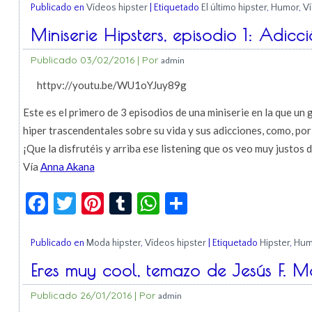
Publicado en
Vídeos hipster
|
Etiquetado
El último hipster
,
Humor
,
Ví
Miniserie Hipsters, episodio 1: Adicc
Publicado
03/02/2016
|
Por
admin
httpv://youtu.be/WU1oYJuy89g
Este es el primero de 3 episodios de una miniserie en la que un
hiper trascendentales sobre su vida y sus adicciones, como, por 
¡Que la disfrutéis y arriba ese listening que os veo muy justos d
Vía
Anna Akana
Facebook
Twitter
Pinterest
Tumblr
WhatsApp
Compartir
Publicado en
Moda hipster
,
Vídeos hipster
|
Etiquetado
Hipster
,
Hum
Eres muy cool, temazo de Jesús F. 
Publicado
26/01/2016
|
Por
admin