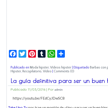
Facebook
Twitter
Pinterest
Tumblr
WhatsApp
Compartir
Publicado en
Moda hipster
,
Vídeos hipster
|
Etiquetado
Barbas con 
Hipster
,
Recopilatorio
,
Vídeo
|
Comments (0)
La guía definitiva para ser un buen 
Publicado
11/03/2016
|
Por
admin
httpv://youtu.be/FEdCyJDwSC8
Take Uno Tv
nos trae un montón de «tips» para ser un buen hipst