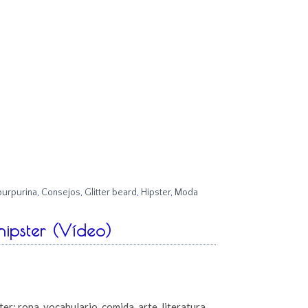
purpurina
,
Consejos
,
Glitter beard
,
Hipster
,
Moda
hipster (Vídeo)
er: ropa, vocabulario, comida, arte, literatura…