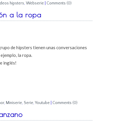
deos hipsters
,
Webserie
|
Comments (0)
ión a la ropa
 grupo de hipsters tienen unas conversaciones
ejemplo, la ropa.
e inglés!
or
,
Miniserie
,
Serie
,
Youtube
|
Comments (0)
Manzano