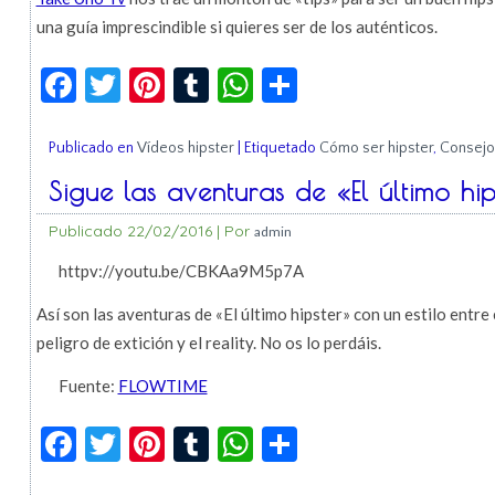
una guía imprescindible si quieres ser de los auténticos.
Facebook
Twitter
Pinterest
Tumblr
WhatsApp
Compartir
Publicado en
Vídeos hipster
|
Etiquetado
Cómo ser hipster
,
Consejo
Sigue las aventuras de «El último hip
Publicado
22/02/2016
|
Por
admin
httpv://youtu.be/CBKAa9M5p7A
Así son las aventuras de «El último hipster» con un estilo entr
peligro de extición y el reality. No os lo perdáis.
Fuente:
FLOWTIME
Facebook
Twitter
Pinterest
Tumblr
WhatsApp
Compartir