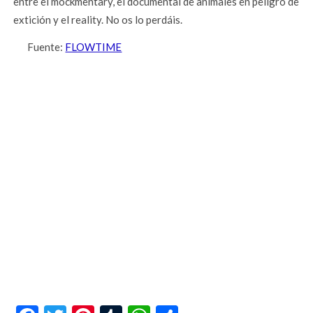
entre el mockmentary, el documental de animales en peligro de
extición y el reality. No os lo perdáis.
Fuente:
FLOWTIME
Facebook
Twitter
Pinterest
Tumblr
WhatsApp
Compartir