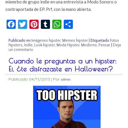
miemrbo de grupo indie en una entrevista a Modo Sonoro o
contraportada de EP. Prf, con la mano abierta.
Facebook
Twitter
Pinterest
Tumblr
WhatsApp
Compartir
Publicado en
Imágenes hipster
,
Memes hipster
|
Etiquetado
Fotos
hipsters
,
Indie
,
Look hipster
,
Moda Hipster
,
Moderno
,
Pensar
|
Deja
un comentario
Cuando le preguntas a un hipster:
Ei, ¿te disfrazaste en Halloween?
Publicado
04/11/2013
|
Por
admin