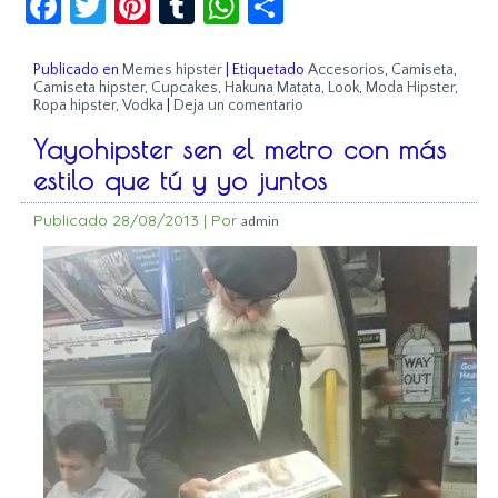
Publicado en
Memes hipster
|
Etiquetado
Accesorios
,
Camiseta
,
Camiseta hipster
,
Cupcakes
,
Hakuna Matata
,
Look
,
Moda Hipster
,
Ropa hipster
,
Vodka
|
Deja un comentario
Yayohipster sen el metro con más
estilo que tú y yo juntos
Publicado
28/08/2013
|
Por
admin