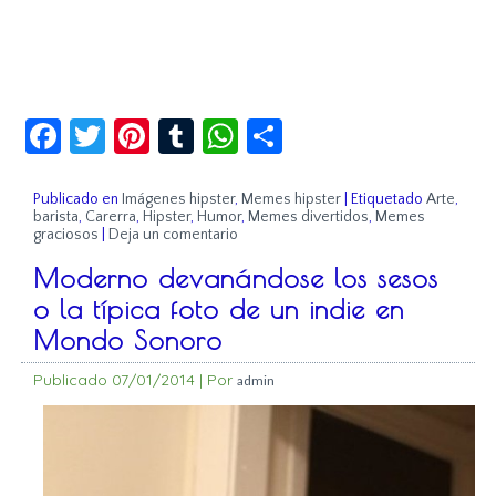
Facebook
Twitter
Pinterest
Tumblr
WhatsApp
Compartir
Publicado en
Imágenes hipster
,
Memes hipster
|
Etiquetado
Arte
,
barista
,
Carerra
,
Hipster
,
Humor
,
Memes divertidos
,
Memes
graciosos
|
Deja un comentario
Moderno devanándose los sesos
o la típica foto de un indie en
Mondo Sonoro
Publicado
07/01/2014
|
Por
admin