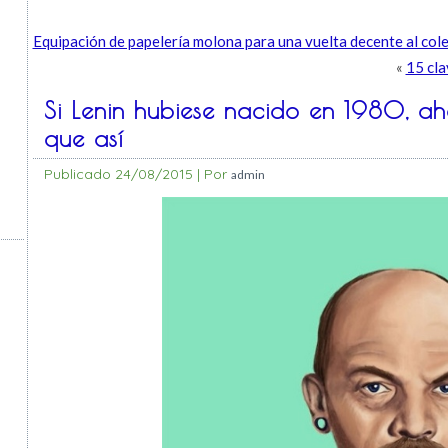
Equipación de papelería molona para una vuelta decente al cole 
«
15 cla
Si Lenin hubiese nacido en 1980, a
que así
Publicado
24/08/2015
|
Por
admin