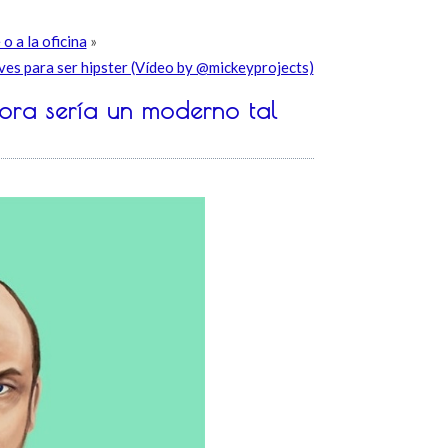
o a la oficina
»
ves para ser hipster (Vídeo by @mickeyprojects)
hora sería un moderno tal