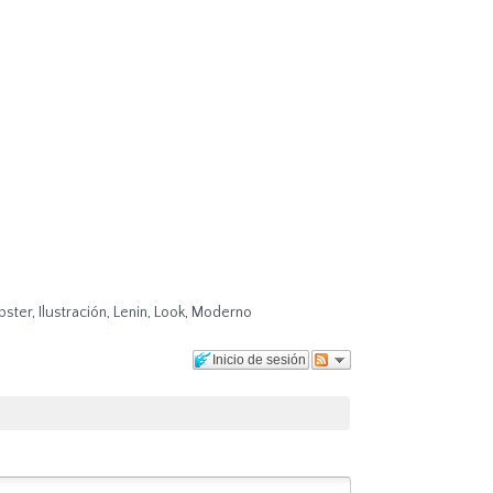
pster
,
Ilustración
,
Lenin
,
Look
,
Moderno
Inicio de sesión