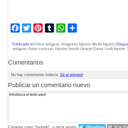
Facebook
Twitter
Pinterest
Tumblr
WhatsApp
Compartir
Publicado en
Fotos antiguas
,
Imágenes hipster
,
Moda hipster
|
Etiqu
antiguas
,
Fotos curiosas
,
Hipster
,
Inside Llewyn Davis
,
Look hipster
,
Comentarios
No hay comentarios todavía.
Sé el primero!
Publicar un comentario nuevo
Comenta como "invitado", o inicia sesión: