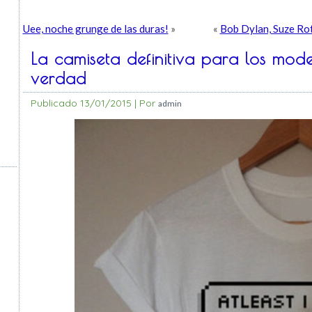
Uee, noche grunge de las duras!
»
«
Bob Dylan, Suze Rot
La camiseta definitiva para los mo
verdad
Publicado
13/01/2015
|
Por
admin