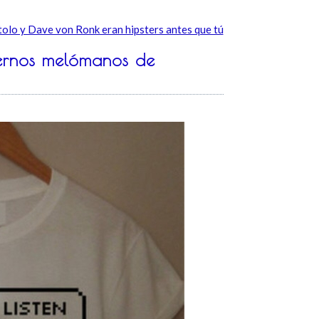
olo y Dave von Ronk eran hipsters antes que tú
dernos melómanos de