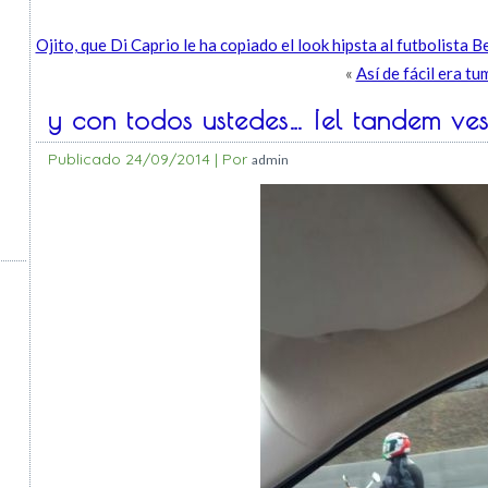
Ojito, que Di Caprio le ha copiado el look hipsta al futbolista 
«
Así de fácil era t
y con todos ustedes… ¡el tandem ve
Publicado
24/09/2014
|
Por
admin