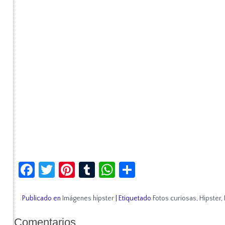
Facebook
Twitter
Pinterest
Tumblr
WhatsApp
Compartir
Publicado en
Imágenes hipster
|
Etiquetado
Fotos curiosas
,
Hipster
,
Comentarios