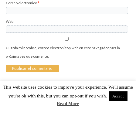
Correo electrónico
*
Web
Guarda mi nombre, correo electrónico y web en este navegador para la
próxima vez que comente.
This website uses cookies to improve your experience. We'll assume
Sobre Cuánto Hipster | Aviso legal |
Contacto
you're ok with this, but you can opt-out if you wish.
Accept
Cuánto Hipster © 2015. Todos los derechos reservados
Read More