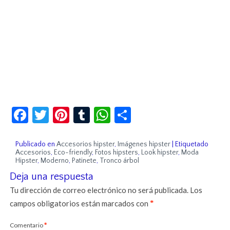
Facebook
Twitter
Pinterest
Tumblr
WhatsApp
Compartir
Publicado en
Accesorios hipster
,
Imágenes hipster
|
Etiquetado
Accesorios
,
Eco-friendly
,
Fotos hipsters
,
Look hipster
,
Moda
Hipster
,
Moderno
,
Patinete
,
Tronco árbol
Deja una respuesta
Tu dirección de correo electrónico no será publicada.
Los
campos obligatorios están marcados con
*
Comentario
*