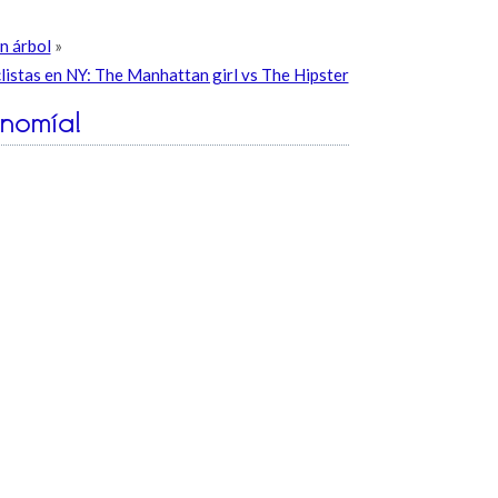
n árbol
»
listas en NY: The Manhattan girl vs The Hipster
nomía!