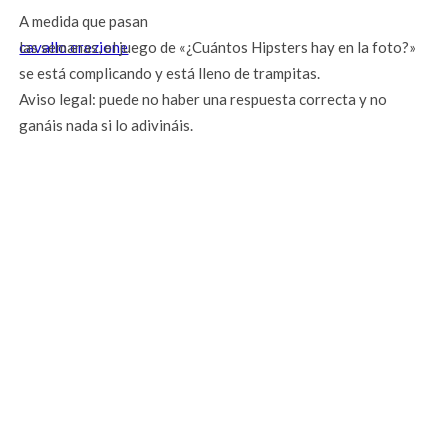
A medida que pasan
cavallo erezione
las semanas, el juego de «¿Cuántos Hipsters hay en la foto?»
se está complicando y está lleno de trampitas.
Aviso legal: puede no haber una respuesta correcta y no
ganáis nada si lo adivináis.