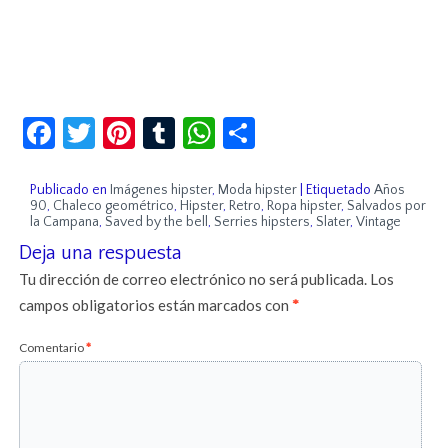
Facebook
Twitter
Pinterest
Tumblr
WhatsApp
Compartir
Publicado en
Imágenes hipster
,
Moda hipster
|
Etiquetado
Años
90
,
Chaleco geométrico
,
Hipster
,
Retro
,
Ropa hipster
,
Salvados por
la Campana
,
Saved by the bell
,
Serries hipsters
,
Slater
,
Vintage
Deja una respuesta
Tu dirección de correo electrónico no será publicada.
Los
campos obligatorios están marcados con
*
Comentario
*