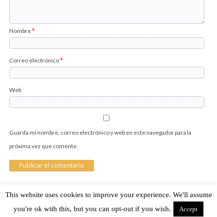
Nombre
*
Correo electrónico
*
Web
Guarda mi nombre, correo electrónico y web en este navegador para la
próxima vez que comente.
This website uses cookies to improve your experience. We'll assume
Sobre Cuánto Hipster | Aviso legal |
Contacto
you're ok with this, but you can opt-out if you wish.
Accept