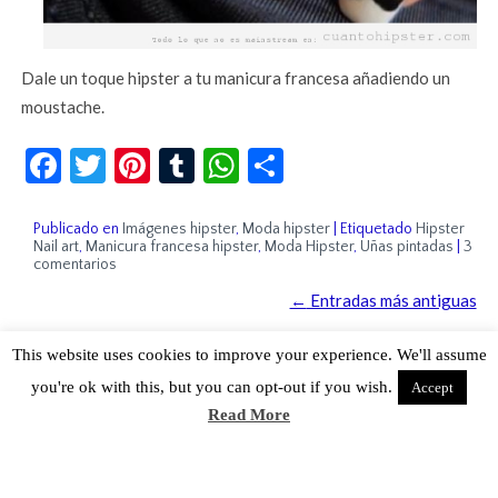
Dale un toque hipster a tu manicura francesa añadiendo un
moustache.
Facebook
Twitter
Pinterest
Tumblr
WhatsApp
Compartir
Publicado en
Imágenes hipster
,
Moda hipster
|
Etiquetado
Hipster
Nail art
,
Manicura francesa hipster
,
Moda Hipster
,
Uñas pintadas
|
3
comentarios
←
Entradas más antiguas
This website uses cookies to improve your experience. We'll assume
you're ok with this, but you can opt-out if you wish.
Accept
Read More
Sobre Cuánto Hipster | Aviso legal |
Contacto