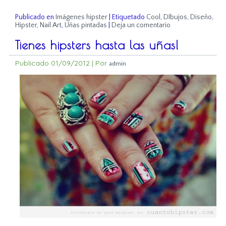
Publicado en
Imágenes hipster
|
Etiquetado
Cool
,
DIbujos
,
Diseño
,
Hipster
,
Nail Art
,
Uñas pintadas
|
Deja un comentario
Tienes hipsters hasta las uñas!
Publicado
01/09/2012
|
Por
admin