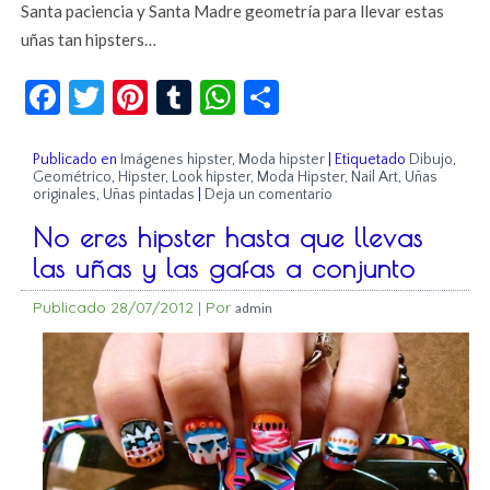
Santa paciencia y Santa Madre geometría para llevar estas
uñas tan hipsters…
Facebook
Twitter
Pinterest
Tumblr
WhatsApp
Compartir
Publicado en
Imágenes hipster
,
Moda hipster
|
Etiquetado
Dibujo
,
Geométrico
,
Hipster
,
Look hipster
,
Moda Hipster
,
Nail Art
,
Uñas
originales
,
Uñas pintadas
|
Deja un comentario
No eres hipster hasta que llevas
las uñas y las gafas a conjunto
Publicado
28/07/2012
|
Por
admin