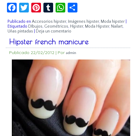
Facebook
Twitter
Pinterest
Tumblr
WhatsApp
Compartir
Publicado en
Accesorios hipster
,
Imágenes hipster
,
Moda hipster
|
Etiquetado
DIbujos
,
Geométricos
,
Hipster
,
Moda Hipster
,
Nailart
,
Uñas pintadas
|
Deja un comentario
Hipster french manicure
Publicado
22/02/2012
|
Por
admin