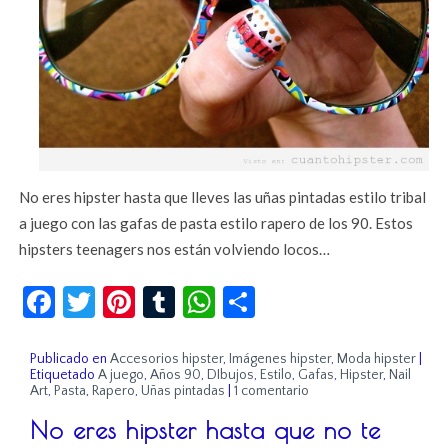
No eres hipster hasta que lleves las uñas pintadas estilo tribal
a juego con las gafas de pasta estilo rapero de los 90. Estos
hipsters teenagers nos están volviendo locos…
Facebook
Twitter
Pinterest
Tumblr
WhatsApp
Compartir
Publicado en
Accesorios hipster
,
Imágenes hipster
,
Moda hipster
|
Etiquetado
A juego
,
Años 90
,
DIbujos
,
Estilo
,
Gafas
,
Hipster
,
Nail
Art
,
Pasta
,
Rapero
,
Uñas pintadas
|
1 comentario
No eres hipster hasta que no te