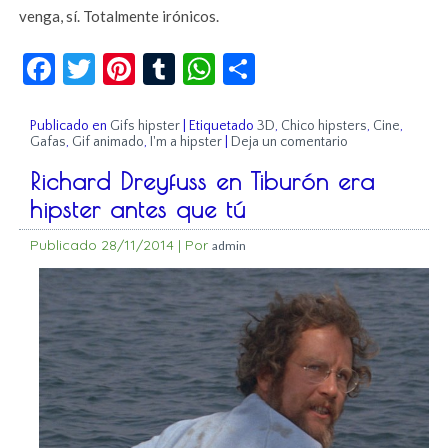
venga, sí. Totalmente irónicos.
Facebook
Twitter
Pinterest
Tumblr
WhatsApp
Compartir
Publicado en
Gifs hipster
|
Etiquetado
3D
,
Chico hipsters
,
Cine
,
Gafas
,
Gif animado
,
I'm a hipster
|
Deja un comentario
Richard Dreyfuss en Tiburón era
hipster antes que tú
Publicado
28/11/2014
|
Por
admin