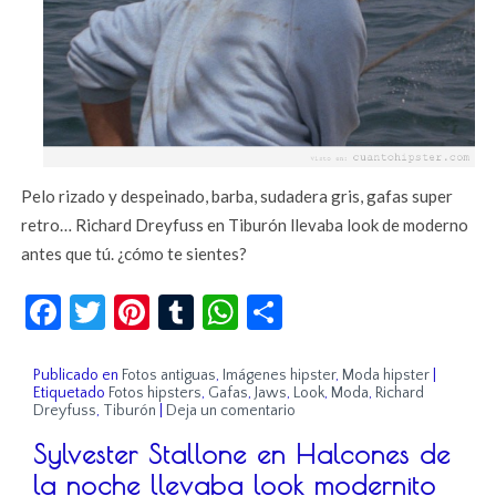
Pelo rizado y despeinado, barba, sudadera gris, gafas super
retro… Richard Dreyfuss en Tiburón llevaba look de moderno
antes que tú. ¿cómo te sientes?
Facebook
Twitter
Pinterest
Tumblr
WhatsApp
Compartir
Publicado en
Fotos antiguas
,
Imágenes hipster
,
Moda hipster
|
Etiquetado
Fotos hipsters
,
Gafas
,
Jaws
,
Look
,
Moda
,
Richard
Dreyfuss
,
Tiburón
|
Deja un comentario
Sylvester Stallone en Halcones de
la noche llevaba look modernito