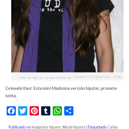
Celeeebrities! Esta mini Madonna versión hipster, promete
telita.
Facebook
Twitter
Pinterest
Tumblr
WhatsApp
Compartir
Publicado en
Imágenes hipster
,
Moda hipster
|
Etiquetado
Gafas