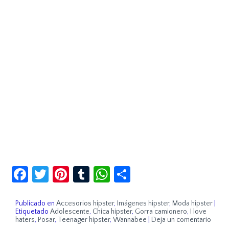
Facebook
Twitter
Pinterest
Tumblr
WhatsApp
Compartir
Publicado en
Accesorios hipster
,
Imágenes hipster
,
Moda hipster
|
Etiquetado
Adolescente
,
Chica hipster
,
Gorra camionero
,
I love
haters
,
Posar
,
Teenager hipster
,
Wannabee
|
Deja un comentario