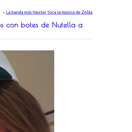
«
La banda más hipster toca la música de Zelda
os con botes de Nutella a