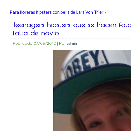
Para lloreras hipsters con pelis de Lars Von Trier
»
Teenagers hipsters que se hacen fot
falta de novio
Publicado
07/06/2012
|
Por
admin