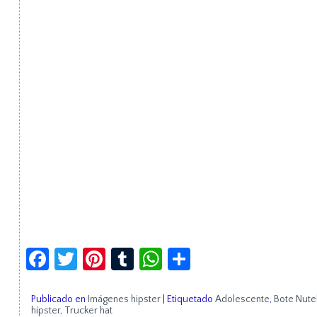
Facebook
Twitter
Pinterest
Tumblr
WhatsApp
Compartir
Publicado en
Imágenes hipster
|
Etiquetado
Adolescente
,
Bote Nutel
hipster
,
Trucker hat