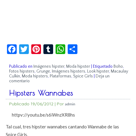
Facebook
Twitter
Pinterest
Tumblr
WhatsApp
Compartir
Publicado en
Imágenes hipster
,
Moda hipster
|
Etiquetado
Boho
,
Fotos hipsters
,
Grunge
,
Imágenes hipsters
,
Look hipster
,
Macaulay
Culkin
,
Moda hipsters
,
Plataformas
,
Spice Girls
|
Deja un
comentario
Hipsters Wannabes
Publicado
19/06/2012
|
Por
admin
httpv://youtu.be/s6iWnzXR8hs
Tal cual, tres hipster wannabes cantando Wannabe de las
Spice Girls.