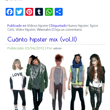
Facebook
Twitter
Pinterest
Tumblr
WhatsApp
Compartir
Publicado en
Vídeos hipster
|
Etiquetado
Humor hipster
,
Spice
Girls
,
Vídeo hipster
,
Wannabe
|
Deja un comentario
Cuánto hipster mix (vol.II)
Publicado
03/06/2012
|
Por
admin