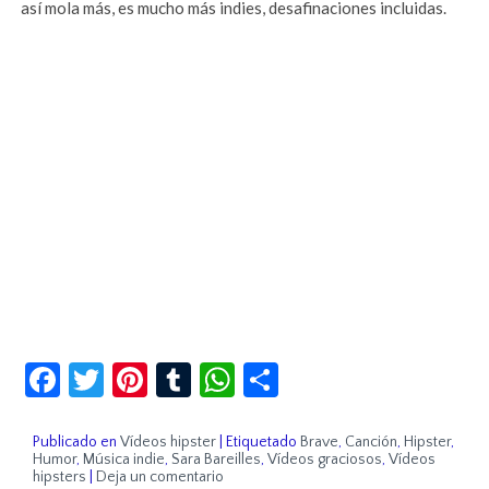
así mola más, es mucho más indies, desafinaciones incluidas.
Facebook
Twitter
Pinterest
Tumblr
WhatsApp
Compartir
Publicado en
Vídeos hipster
|
Etiquetado
Brave
,
Canción
,
Hipster
,
Humor
,
Música indie
,
Sara Bareilles
,
Vídeos graciosos
,
Vídeos
hipsters
|
Deja un comentario