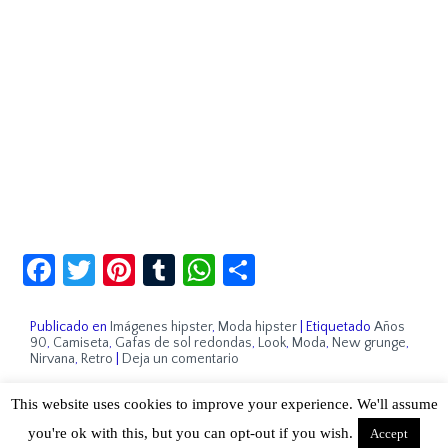
Facebook
Twitter
Pinterest
Tumblr
WhatsApp
Compartir
Publicado en
Imágenes hipster
,
Moda hipster
|
Etiquetado
Años
90
,
Camiseta
,
Gafas de sol redondas
,
Look
,
Moda
,
New grunge
,
Nirvana
,
Retro
|
Deja un comentario
This website uses cookies to improve your experience. We'll assume
Sobre Cuánto Hipster | Aviso legal |
Contacto
you're ok with this, but you can opt-out if you wish.
Accept