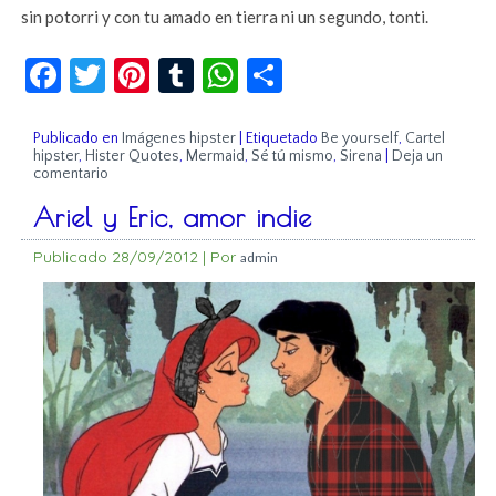
sin potorri y con tu amado en tierra ni un segundo, tonti.
Facebook
Twitter
Pinterest
Tumblr
WhatsApp
Compartir
Publicado en
Imágenes hipster
|
Etiquetado
Be yourself
,
Cartel
hipster
,
Hister Quotes
,
Mermaid
,
Sé tú mismo
,
Sirena
|
Deja un
comentario
Ariel y Eric, amor indie
Publicado
28/09/2012
|
Por
admin