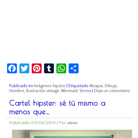
Facebook
Twitter
Pinterest
Tumblr
WhatsApp
Compartir
Publicado en
Imágenes hipster
|
Etiquetado
Atrapar
,
Dibujo
,
Hombre
,
Ilustración vintage
,
Mermaid
,
Sirena
|
Deja un comentario
Cartel hipster: sé tú mismo a
menos que…
Publicado
03/04/2014
|
Por
admin