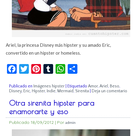
Ariel, la princesa Disney más hipster y su amado Eric,
convertido en un hipster or homeless.
Facebook
Twitter
Pinterest
Tumblr
WhatsApp
Compartir
Publicado en
Imágenes hipster
|
Etiquetado
Amor
,
Ariel
,
Beso
,
Disney
,
Eric
,
Hipster
,
Indie
,
Mermaid
,
Sirenita
|
Deja un comentario
Otra sirenita hipster para
enamorarte y eso
Publicado
18/09/2012
|
Por
admin