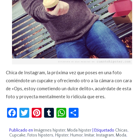
Chica de Instagram, la próxima vez que poses en una foto
comiéndote un cupcake y ofreciendo otro a la cámara con cara
de «Ops, estoy cometiendo un dulce delito», acuérdate de esta
foto y proyecta mentalmente lo ridícula que eres.
Facebook
Twitter
Pinterest
Tumblr
WhatsApp
Compartir
Publicado en
Imágenes hipster
,
Moda hipster
|
Etiquetado
Chicas
,
Cupcake
,
Fotos hipsters
,
Hipster
,
Humor
,
Imitar
,
Instagram
,
Moda
,