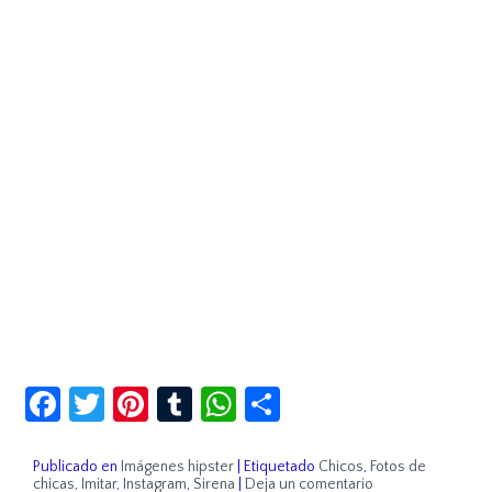
Facebook
Twitter
Pinterest
Tumblr
WhatsApp
Compartir
Publicado en
Imágenes hipster
|
Etiquetado
Chicos
,
Fotos de
chicas
,
Imitar
,
Instagram
,
Sirena
|
Deja un comentario