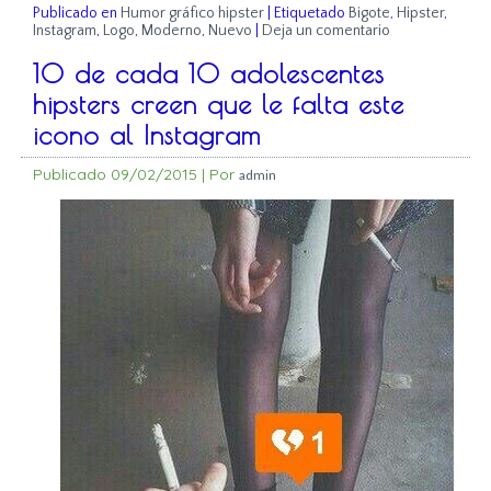
Publicado en
Humor gráfico hipster
|
Etiquetado
Bigote
,
Hipster
,
Instagram
,
Logo
,
Moderno
,
Nuevo
|
Deja un comentario
10 de cada 10 adolescentes
hipsters creen que le falta este
icono al Instagram
Publicado
09/02/2015
|
Por
admin