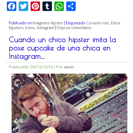
Facebook
Twitter
Pinterest
Tumblr
WhatsApp
Compartir
Publicado en
Imágenes hipster
|
Etiquetado
Corazón roto
,
Fotos
hipsters
,
Icono
,
Instagram
|
Deja un comentario
Cuando un chico hipster imita la
pose cupcake de una chica en
Instagram…
Publicado
09/12/2014
|
Por
admin