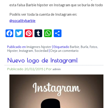
esta falsa Barbie hipster en Instagram que se burla de todo
Podéis ver toda la cuenta de Instagram en:
@socalitybarbie
Facebook
Twitter
Pinterest
Tumblr
WhatsApp
Compartir
Publicado en
Imágenes hipster
|
Etiquetado
Barbie
,
Burla
,
Fotos
,
Hipster
,
Instagram
,
Sociedad
|
Deja un comentario
Nuevo logo de Instagram!
Publicado
20/02/2015
|
Por
admin