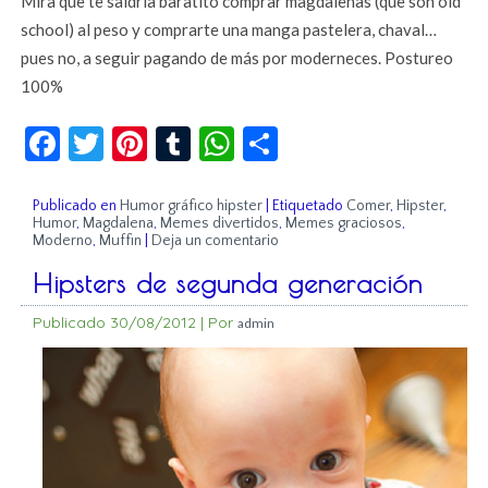
Mira que te saldría baratito comprar magdalenas (que son old
school) al peso y comprarte una manga pastelera, chaval…
pues no, a seguir pagando de más por moderneces. Postureo
100%
Facebook
Twitter
Pinterest
Tumblr
WhatsApp
Compartir
Publicado en
Humor gráfico hipster
|
Etiquetado
Comer
,
Hipster
,
Humor
,
Magdalena
,
Memes divertidos
,
Memes graciosos
,
Moderno
,
Muffin
|
Deja un comentario
Hipsters de segunda generación
Publicado
30/08/2012
|
Por
admin