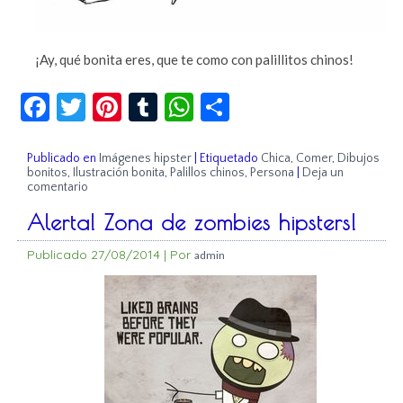
¡Ay, qué bonita eres, que te como con palillitos chinos!
Facebook
Twitter
Pinterest
Tumblr
WhatsApp
Compartir
Publicado en
Imágenes hipster
|
Etiquetado
Chica
,
Comer
,
Dibujos
bonitos
,
Ilustración bonita
,
Palillos chinos
,
Persona
|
Deja un
comentario
Alerta! Zona de zombies hipsters!
Publicado
27/08/2014
|
Por
admin