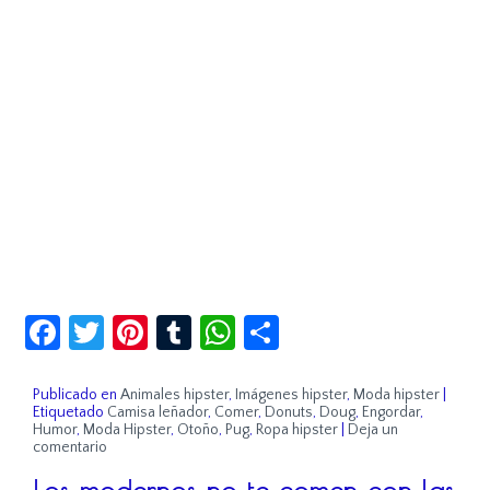
Facebook
Twitter
Pinterest
Tumblr
WhatsApp
Compartir
Publicado en
Animales hipster
,
Imágenes hipster
,
Moda hipster
|
Etiquetado
Camisa leñador
,
Comer
,
Donuts
,
Doug
,
Engordar
,
Humor
,
Moda Hipster
,
Otoño
,
Pug
,
Ropa hipster
|
Deja un
comentario