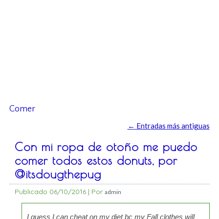
Comer
←
Entradas más antiguas
Con mi ropa de otoño me puedo
comer todos estos donuts, por
@itsdougthepug
Publicado
06/10/2016
|
Por
admin
I guess I can cheat on my diet bc my Fall clothes will