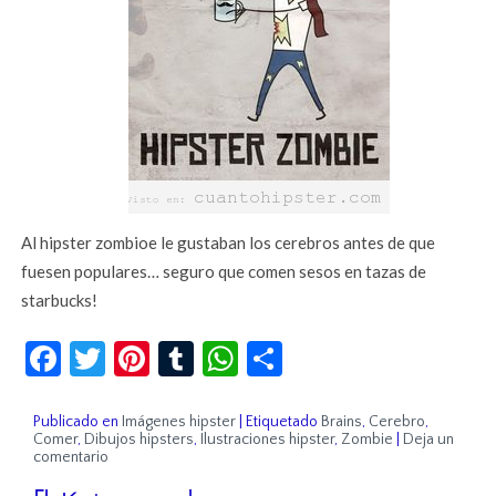
Al hipster zombioe le gustaban los cerebros antes de que
fuesen populares… seguro que comen sesos en tazas de
starbucks!
Facebook
Twitter
Pinterest
Tumblr
WhatsApp
Compartir
Publicado en
Imágenes hipster
|
Etiquetado
Brains
,
Cerebro
,
Comer
,
Dibujos hipsters
,
Ilustraciones hipster
,
Zombie
|
Deja un
comentario