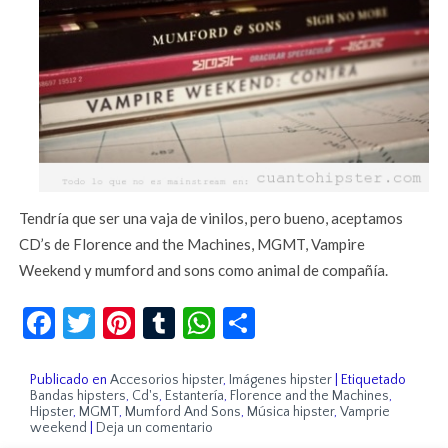
Tendría que ser una vaja de vinilos, pero bueno, aceptamos
CD’s de Florence and the Machines, MGMT, Vampire
Weekend y mumford and sons como animal de compañía.
Facebook
Twitter
Pinterest
Tumblr
WhatsApp
Compartir
Publicado en
Accesorios hipster
,
Imágenes hipster
|
Etiquetado
Bandas hipsters
,
Cd's
,
Estantería
,
Florence and the Machines
,
Hipster
,
MGMT
,
Mumford And Sons
,
Música hipster
,
Vamprie
weekend
|
Deja un comentario