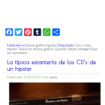
Facebook
Twitter
Pinterest
Tumblr
WhatsApp
Compartir
Publicado en
Humor gráfico hipster
|
Etiquetado
Cd's
,
Comic
,
Hipster Than Ever
,
Humor gráfico
,
Quemar
,
Viñeta
,
Vintage
|
Deja
un comentario
La típica estantería de los CD’s de
un hipster
Publicado
11/07/2012
|
Por
admin