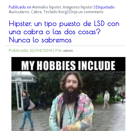
Publicado en
Animales hipster
,
Imágenes hipster
|
Etiquetado
Auriculares
,
Cabra
,
Teclado Korg
|
Deja un comentario
Hipster, un tipo puesto de LSD con
una cabra o las dos cosas?
Nunca lo sabremos
Publicado
22/04/2016
|
Por
admin