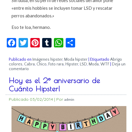
Sin duda, en su perfil de redes sociales del amor pone
«entre mis hobbies se incluyen tomar LSD y rescatar
perros abandonados.»
Eso te loa, hermano.
Facebook
Twitter
Pinterest
Tumblr
WhatsApp
Compartir
Publicado en
Imágenes hipster
,
Moda hipster
|
Etiquetado
Abrigo
colores
,
Cabra
,
Chico
,
Foto rara
,
Hipster
,
LSD
,
Moda
,
WTF
|
Deja un
comentario
Hoy es el 2º aniversario de
Cuánto Hipster!
Publicado
03/02/2014
|
Por
admin