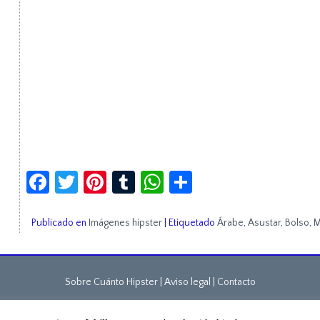
Facebook
Twitter
Pinterest
Tumblr
WhatsApp
Compartir
Publicado en
Imágenes hipster
|
Etiquetado
Árabe
,
Asustar
,
Bolso
,
M
Sobre Cuánto Hipster | Aviso legal |
Contacto
Cuánto Hipster © 2015. Todos los derechos reservados