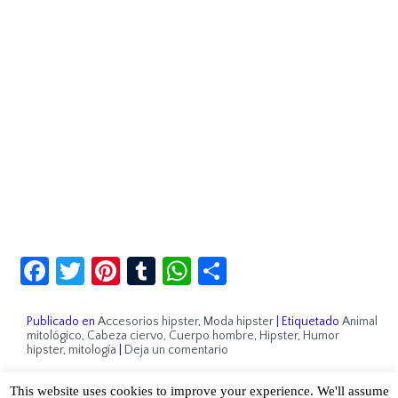
Facebook
Twitter
Pinterest
Tumblr
WhatsApp
Compartir
Publicado en
Accesorios hipster
,
Moda hipster
|
Etiquetado
Animal
mitológico
,
Cabeza ciervo
,
Cuerpo hombre
,
Hipster
,
Humor
hipster
,
mitología
|
Deja un comentario
This website uses cookies to improve your experience. We'll assume
Sobre Cuánto Hipster | Aviso legal |
Contacto