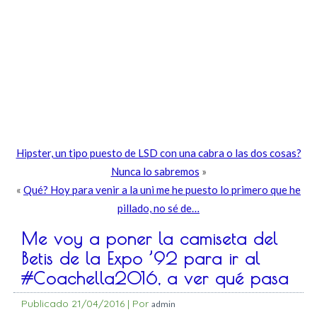
Hipster, un tipo puesto de LSD con una cabra o las dos cosas?
Nunca lo sabremos
»
«
Qué? Hoy para venir a la uni me he puesto lo primero que he
pillado, no sé de…
Me voy a poner la camiseta del
Betis de la Expo ’92 para ir al
#Coachella2016, a ver qué pasa
Publicado
21/04/2016
|
Por
admin