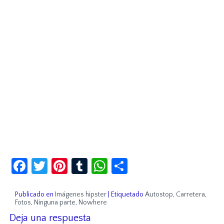
Facebook
Twitter
Pinterest
Tumblr
WhatsApp
Compartir
Publicado en
Imágenes hipster
|
Etiquetado
Autostop
,
Carretera
,
Fotos
,
Ninguna parte
,
Nowhere
Deja una respuesta