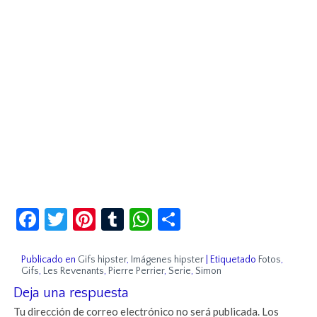
Facebook
Twitter
Pinterest
Tumblr
WhatsApp
Compartir
Publicado en
Gifs hipster
,
Imágenes hipster
|
Etiquetado
Fotos
,
Gifs
,
Les Revenants
,
Pierre Perrier
,
Serie
,
Simon
Deja una respuesta
Tu dirección de correo electrónico no será publicada.
Los