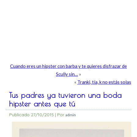
Cuando eres un hipster con barba y te quieres disfrazar de
Scully sin…
»
«
Tranki, tía, k no estás solas
Tus padres ya tuvieron una boda
hipster antes que tú
Publicado
27/10/2015
|
Por
admin