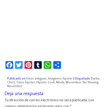
Facebook
Twitter
Pinterest
Tumblr
WhatsApp
Compartir
Publicado en
Fotos antiguas
,
Imágenes hipster
|
Etiquetado
Barba
,
Chico
,
Fotos hipster
,
Hipster
,
Look
,
Moda
,
Movember
,
No Shaving
November
Deja una respuesta
Tu dirección de correo electrónico no será publicada.
Los
campos obligatorios están marcados con
*