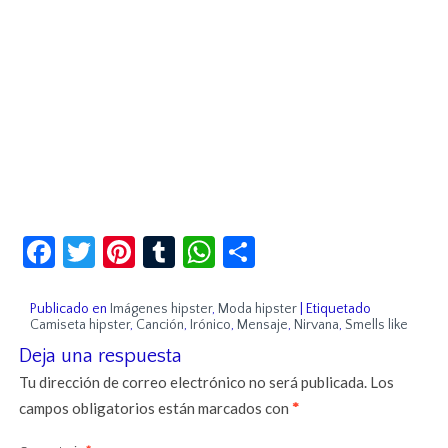
Facebook
Twitter
Pinterest
Tumblr
WhatsApp
Compartir
Publicado en
Imágenes hipster
,
Moda hipster
|
Etiquetado
Camiseta hipster
,
Canción
,
Irónico
,
Mensaje
,
Nirvana
,
Smells like
Deja una respuesta
Tu dirección de correo electrónico no será publicada.
Los
campos obligatorios están marcados con
*