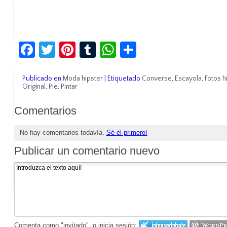
Facebook
Twitter
Pinterest
Tumblr
WhatsApp
Compartir
Publicado en
Moda hipster
|
Etiquetado
Converse
,
Escayola
,
Fotos h
Original
,
Pie
,
Pintar
Comentarios
No hay comentarios todavía.
Sé el primero!
Publicar un comentario nuevo
Comenta como "invitado", o inicia sesión: