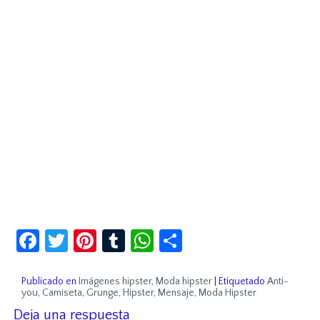
Facebook
Twitter
Pinterest
Tumblr
WhatsApp
Compartir
Publicado en
Imágenes hipster
,
Moda hipster
|
Etiquetado
Anti-
you
,
Camiseta
,
Grunge
,
Hipster
,
Mensaje
,
Moda Hipster
Deja una respuesta