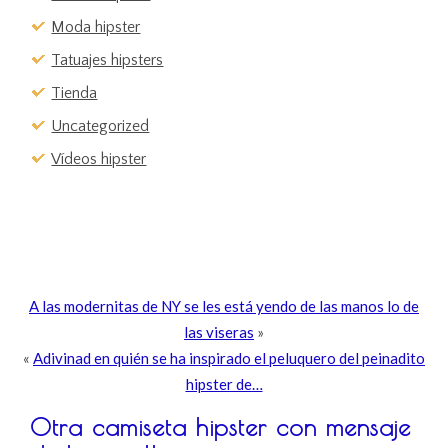
Moda hipster
Tatuajes hipsters
Tienda
Uncategorized
Vídeos hipster
A las modernitas de NY se les está yendo de las manos lo de
las viseras
»
«
Adivinad en quién se ha inspirado el peluquero del peinadito
hipster de…
Otra camiseta hipster con mensaje