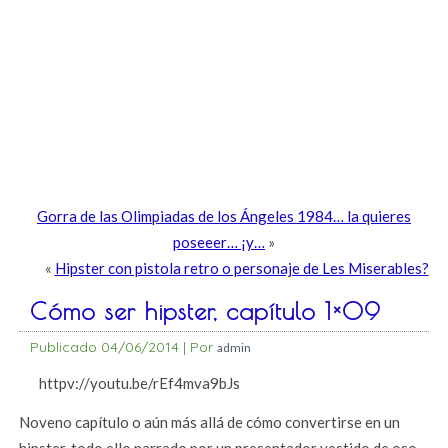
Gorra de las Olimpiadas de los Ángeles 1984… la quieres
poseeer… ¡y…
»
«
Hipster con pistola retro o personaje de Les Miserables?
Cómo ser hipster, capítulo 1×09
Publicado
04/06/2014
|
Por
admin
httpv://youtu.be/rEf4mva9bJs
Noveno capítulo o aún más allá de cómo convertirse en un