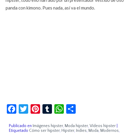
hipster, todo ello narrado por un presentador vestido de oso
panda con kimono. Pues nada, así va el mundo.
Facebook
Twitter
Pinterest
Tumblr
WhatsApp
Compartir
Publicado en
Imágenes hipster
,
Moda hipster
,
Vídeos hipster
|
Etiquetado
Cómo ser hipster
,
Hipster
,
Indies
,
Moda
,
Modernos
,