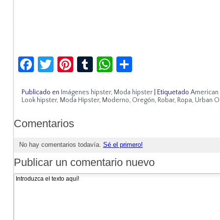
Facebook
Twitter
Pinterest
Tumblr
WhatsApp
Compartir
Publicado en
Imágenes hipster
,
Moda hipster
|
Etiquetado
American
Look hipster
,
Moda Hipster
,
Moderno
,
Oregón
,
Robar
,
Ropa
,
Urban Ou
Comentarios
No hay comentarios todavía.
Sé el primero!
Publicar un comentario nuevo