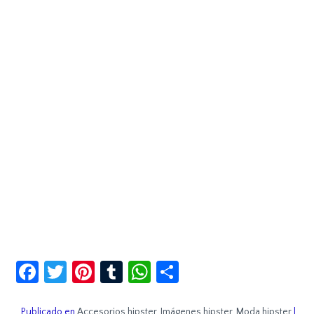
Facebook
Twitter
Pinterest
Tumblr
WhatsApp
Compartir
Publicado en
Accesorios hipster
,
Imágenes hipster
,
Moda hipster
|