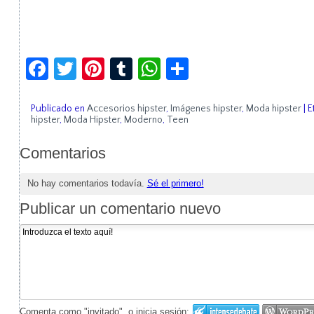
Facebook
Twitter
Pinterest
Tumblr
WhatsApp
Compartir
Publicado en
Accesorios hipster
,
Imágenes hipster
,
Moda hipster
|
E
hipster
,
Moda Hipster
,
Moderno
,
Teen
Comentarios
No hay comentarios todavía.
Sé el primero!
Publicar un comentario nuevo
Comenta como "invitado", o inicia sesión: