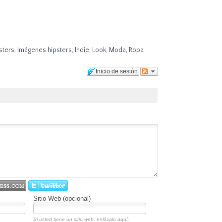
sters
,
Imágenes hipsters
,
Indie
,
Look
,
Moda
,
Ropa
Inicio de sesión
Sitio Web (opcional)
Si usted tiene un sitio web, enlázalo aquí.