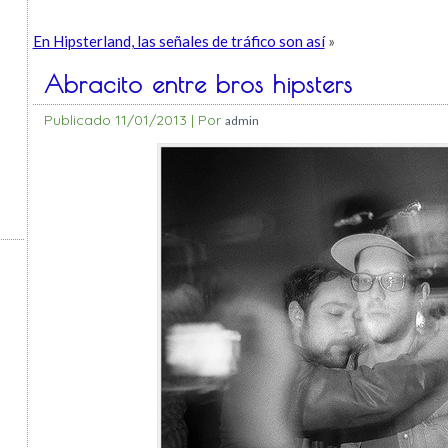
En Hipsterland, las señales de tráfico son así
»
Abracito entre bros hipsters
Publicado
11/01/2013
|
Por
admin