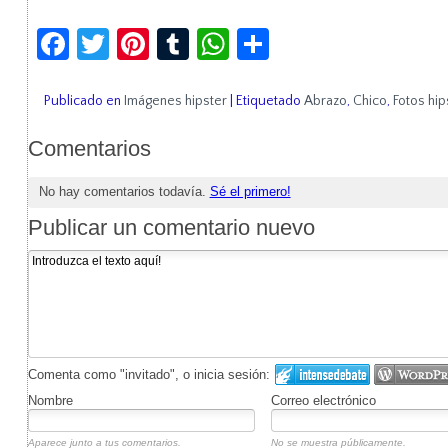
Facebook
Twitter
Pinterest
Tumblr
WhatsApp
Compartir
Publicado en
Imágenes hipster
|
Etiquetado
Abrazo
,
Chico
,
Fotos hip
Comentarios
No hay comentarios todavía.
Sé el primero!
Publicar un comentario nuevo
Comenta como "invitado", o inicia sesión:
Nombre
Correo electrónico
Aparece junto a tus comentarios.
No se muestra públicamente.