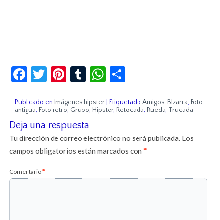
Facebook
Twitter
Pinterest
Tumblr
WhatsApp
Compartir
Publicado en
Imágenes hipster
|
Etiquetado
Amigos
,
BIzarra
,
Foto
antigua
,
Foto retro
,
Grupo
,
Hipster
,
Retocada
,
Rueda
,
Trucada
Deja una respuesta
Tu dirección de correo electrónico no será publicada.
Los
campos obligatorios están marcados con
*
Comentario
*