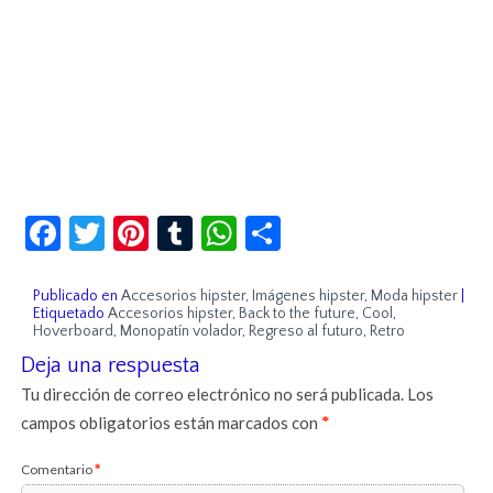
Facebook
Twitter
Pinterest
Tumblr
WhatsApp
Compartir
Publicado en
Accesorios hipster
,
Imágenes hipster
,
Moda hipster
|
Etiquetado
Accesorios hipster
,
Back to the future
,
Cool
,
Hoverboard
,
Monopatín volador
,
Regreso al futuro
,
Retro
Deja una respuesta
Tu dirección de correo electrónico no será publicada.
Los
campos obligatorios están marcados con
*
Comentario
*