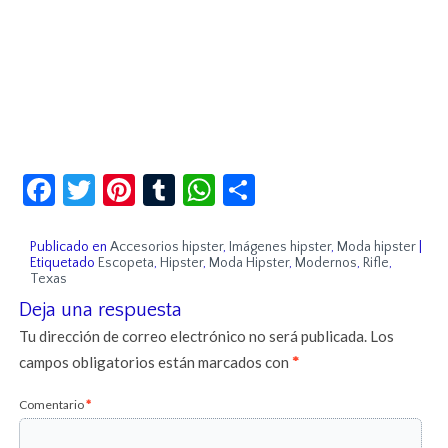
Facebook
Twitter
Pinterest
Tumblr
WhatsApp
Compartir
Publicado en
Accesorios hipster
,
Imágenes hipster
,
Moda hipster
|
Etiquetado
Escopeta
,
Hipster
,
Moda Hipster
,
Modernos
,
Rifle
,
Texas
Deja una respuesta
Tu dirección de correo electrónico no será publicada.
Los
campos obligatorios están marcados con
*
Comentario
*