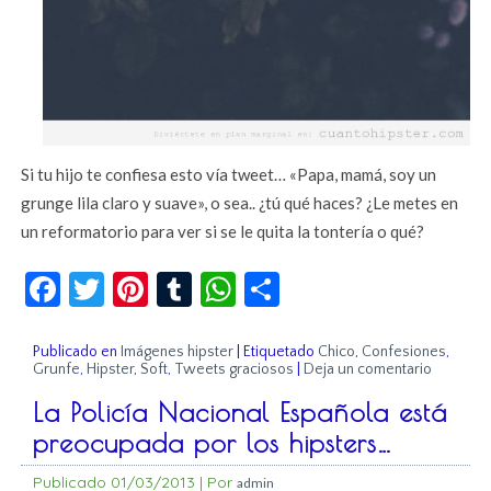
Si tu hijo te confiesa esto vía tweet… «Papa, mamá, soy un
grunge lila claro y suave», o sea.. ¿tú qué haces? ¿Le metes en
un reformatorio para ver si se le quita la tontería o qué?
Facebook
Twitter
Pinterest
Tumblr
WhatsApp
Compartir
Publicado en
Imágenes hipster
|
Etiquetado
Chico
,
Confesiones
,
Grunfe
,
Hipster
,
Soft
,
Tweets graciosos
|
Deja un comentario
La Policía Nacional Española está
preocupada por los hipsters…
Publicado
01/03/2013
|
Por
admin