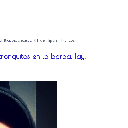
ol
,
Bici
,
Bicicletas
,
DIY
,
Fixie
,
Hipster
,
Troncos
|
tronquitos en la barba, ¡ay,