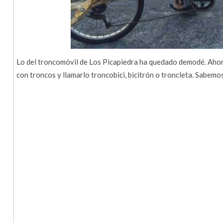
Lo del troncomóvil de Los Picapiedra ha quedado demodé. Ahora l
con troncos y llamarlo troncobici, bicitrón o troncleta. Sabemo