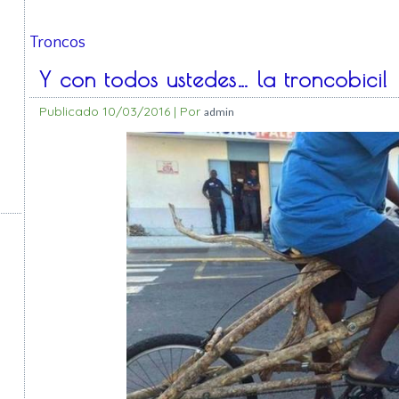
Troncos
Y con todos ustedes… la troncobici!
Publicado
10/03/2016
|
Por
admin