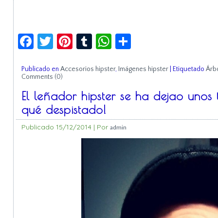
Facebook
Twitter
Pinterest
Tumblr
WhatsApp
Compartir
Publicado en
Accesorios hipster
,
Imágenes hipster
|
Etiquetado
Árb
Comments (0)
El leñador hipster se ha dejao unos 
qué despistado!
Publicado
15/12/2014
|
Por
admin