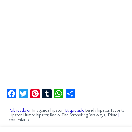
Facebook
Twitter
Pinterest
Tumblr
WhatsApp
Compartir
Publicado en
Imágenes hipster
|
Etiquetado
Banda hipster
,
Favorita
,
Hipster
,
Humor hipster
,
Radio
,
The Stronsking Faraways
,
Triste
|
1
comentario