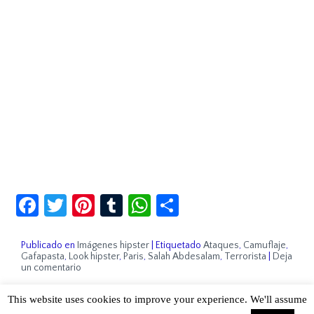
Facebook
Twitter
Pinterest
Tumblr
WhatsApp
Compartir
Publicado en
Imágenes hipster
|
Etiquetado
Ataques
,
Camuflaje
,
Gafapasta
,
Look hipster
,
Paris
,
Salah Abdesalam
,
Terrorista
|
Deja
un comentario
This website uses cookies to improve your experience. We'll assume
Sobre Cuánto Hipster | Aviso legal |
Contacto