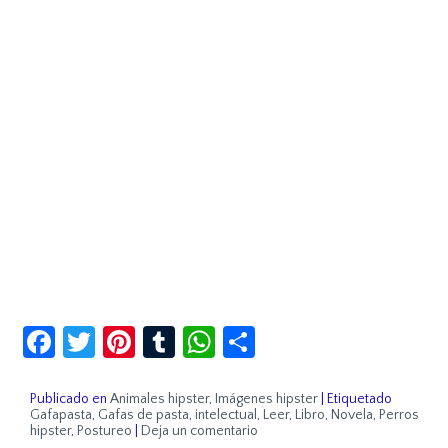
Facebook
Twitter
Pinterest
Tumblr
WhatsApp
Compartir
Publicado en
Animales hipster
,
Imágenes hipster
|
Etiquetado
Gafapasta
,
Gafas de pasta
,
intelectual
,
Leer
,
Libro
,
Novela
,
Perros
hipster
,
Postureo
|
Deja un comentario