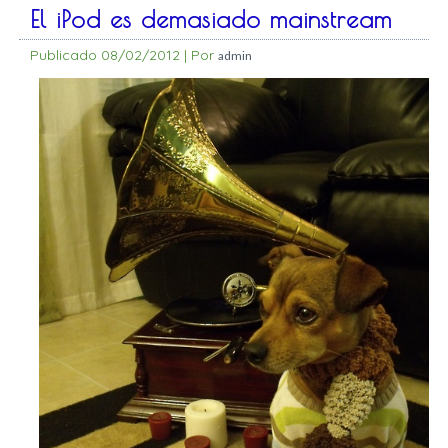
El iPod es demasiado mainstream
Publicado
08/02/2012
|
Por
admin