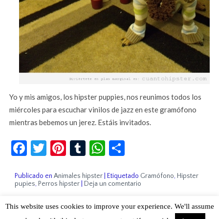
Yo y mis amigos, los hipster puppies, nos reunimos todos los
miércoles para escuchar vinilos de jazz en este gramófono
mientras bebemos un jerez. Estáis invitados.
Facebook
Twitter
Pinterest
Tumblr
WhatsApp
Compartir
Publicado en
Animales hipster
|
Etiquetado
Gramófono
,
Hipster
pupies
,
Perros hipster
|
Deja un comentario
This website uses cookies to improve your experience. We'll assume
Sobre Cuánto Hipster | Aviso legal |
Contacto