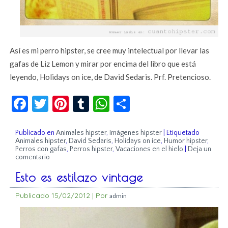
Así es mi perro hipster, se cree muy intelectual por llevar las
gafas de Liz Lemon y mirar por encima del libro que está
leyendo, Holidays on ice, de David Sedaris. Prf. Pretencioso.
Facebook
Twitter
Pinterest
Tumblr
WhatsApp
Compartir
Publicado en
Animales hipster
,
Imágenes hipster
|
Etiquetado
Animales hipster
,
David Sedaris
,
Holidays on ice
,
Humor hipster
,
Perros con gafas
,
Perros hipster
,
Vacaciones en el hielo
|
Deja un
comentario
Esto es estilazo vintage
Publicado
15/02/2012
|
Por
admin