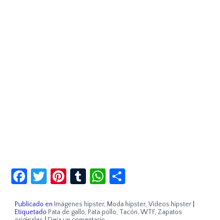
Facebook
Twitter
Pinterest
Tumblr
WhatsApp
Compartir
Publicado en
Imágenes hipster
,
Moda hipster
,
Vídeos hipster
|
Etiquetado
Pata de gallo
,
Pata pollo
,
Tacón
,
WTF
,
Zapatos
originales
|
Deja un comentario