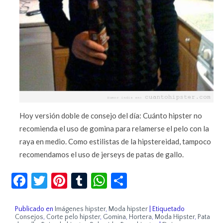
Hoy versión doble de consejo del día: Cuánto hipster no
recomienda el uso de gomina para relamerse el pelo con la
raya en medio. Como estilistas de la hipstereidad, tampoco
recomendamos el uso de jerseys de patas de gallo.
Facebook
Twitter
Pinterest
Tumblr
WhatsApp
Compartir
Publicado en
Imágenes hipster
,
Moda hipster
|
Etiquetado
Consejos
,
Corte pelo hipster
,
Gomina
,
Hortera
,
Moda Hipster
,
Pata