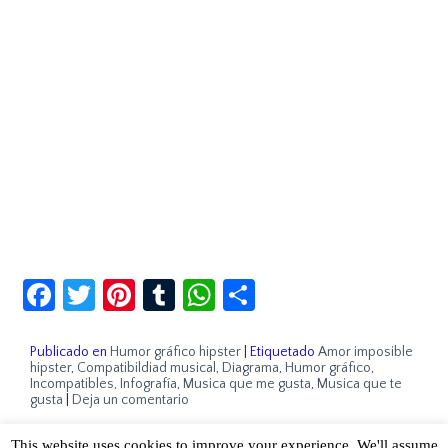
Facebook
Twitter
Pinterest
Tumblr
WhatsApp
Compartir
Publicado en
Humor gráfico hipster
|
Etiquetado
Amor imposible
hipster
,
Compatibildiad musical
,
Diagrama
,
Humor gráfico
,
Incompatibles
,
Infografía
,
Musica que me gusta
,
Musica que te
gusta
|
Deja un comentario
This website uses cookies to improve your experience. We'll assume