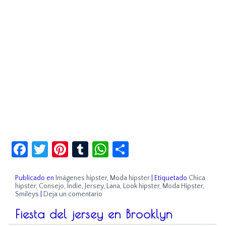
Facebook
Twitter
Pinterest
Tumblr
WhatsApp
Compartir
Publicado en
Imágenes hipster
,
Moda hipster
|
Etiquetado
Chica
hipster
,
Consejo
,
Indie
,
Jersey
,
Lana
,
Look hipster
,
Moda Hipster
,
Smileys
|
Deja un comentario
Fiesta del jersey en Brooklyn