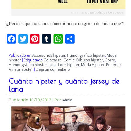
¡¿Pero es que no sabes cómo ponerte un gorro de lana o qué?!
Facebook
Twitter
Pinterest
Tumblr
WhatsApp
Compartir
Publicado en
Accesorios hipster
,
Humor gráfico hipster
,
Moda
hipster
|
Etiquetado
Colocarse
,
Comic
,
Dibujos hipster
,
Gorro
,
Humor gráfico hipster
,
Lana
,
Look hipster
,
Moda Hipster
,
Ponerse
,
Viñeta hipster
|
Deja un comentario
Cuánto hipster y cuánto jersey de
lana
Publicado
18/10/2012
|
Por
admin