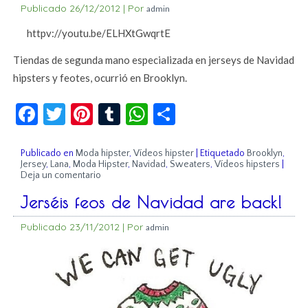
Publicado
26/12/2012
|
Por
admin
httpv://youtu.be/ELHXtGwqrtE
Tiendas de segunda mano especializada en jerseys de Navidad
hipsters y feotes, ocurrió en Brooklyn.
Facebook
Twitter
Pinterest
Tumblr
WhatsApp
Compartir
Publicado en
Moda hipster
,
Vídeos hipster
|
Etiquetado
Brooklyn
,
Jersey
,
Lana
,
Moda Hipster
,
Navidad
,
Sweaters
,
Vídeos hipsters
|
Deja un comentario
Jerséis feos de Navidad are back!
Publicado
23/11/2012
|
Por
admin